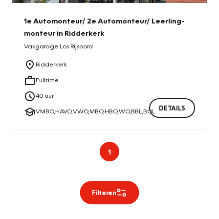
1e Automonteur/ 2e Automonteur/ Leerling-
monteur in Ridderkerk
Vakgarage
Los Rijsoord
Ridderkerk
Fulltime
40
uur
DETAILS
VMBO,HAVO,VWO,MBO,HBO,WO,BBL,BOL
1
Filteren