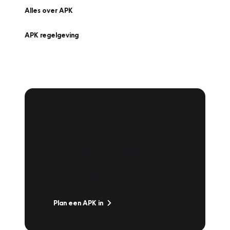
Alles over APK
APK regelgeving
APK Keuring bij
Vakgarage!
Is het weer tijd voor de jaarlijkse APK? Ga
snel naar Vakgarage bij u in de buurt, en ga
zonder zorgen de weg op!
Plan een APK in