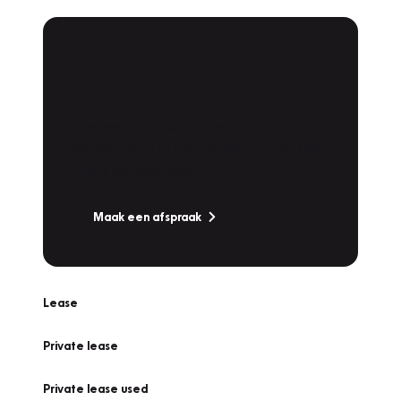
Plan een
Werkplaatsafspraak
Is uw auto toe aan Onderhoud,
Bandenwissel of een Vakantiecheck? Plan
online een afspraak!
Maak een afspraak
Lease
Private lease
Private lease used