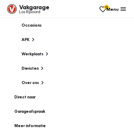
Vakgarage
0
Menu
Los Rijsoord
Occasions
APK
Werkplaats
Diensten
Over ons
Direct naar
Garageafspraak
Meer informatie