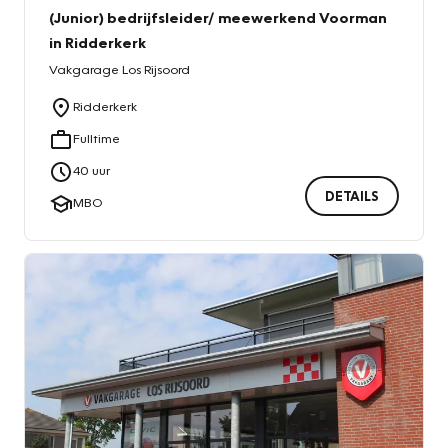
(Junior) bedrijfsleider/ meewerkend Voorman
in Ridderkerk
Vakgarage
Los Rijsoord
Ridderkerk
Fulltime
40
uur
DETAILS
MBO