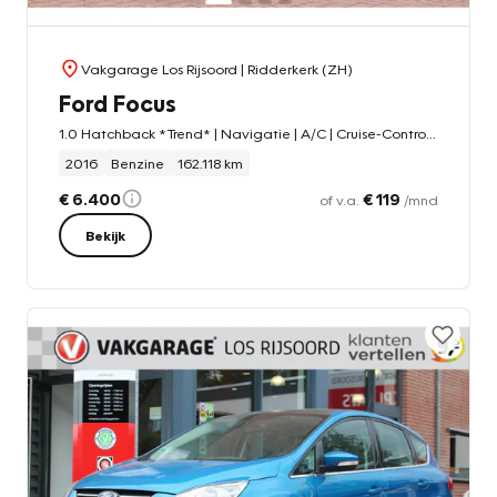
Vakgarage Los Rijsoord
| Ridderkerk (ZH)
Ford Focus
1.0 Hatchback *Trend* | Navigatie | A/C | Cruise-Control | PDC |
2016
Benzine
162.118 km
€ 6.400
€ 119
of v.a.
/mnd
Bekijk