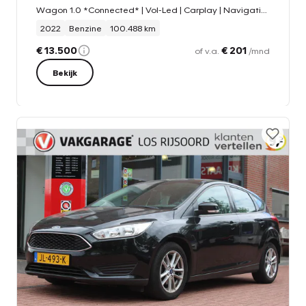
Wagon 1.0 *Connected* | Vol-Led | Carplay | Navigatie | Camera | Adaptive Cruise & Climate | Orig. NL |
2022
Benzine
100.488 km
€ 13.500
€ 201
of v.a.
/mnd
Bekijk