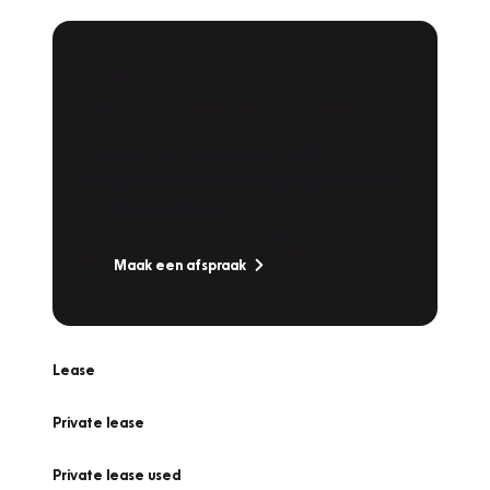
Plan een
Werkplaatsafspraak
Is uw auto toe aan Onderhoud,
Bandenwissel of een Vakantiecheck? Plan
online een afspraak!
Maak een afspraak
Lease
Private lease
Private lease used