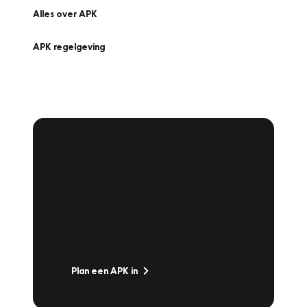
Alles over APK
APK regelgeving
APK Keuring bij
Vakgarage!
Is het weer tijd voor de jaarlijkse APK? Ga
snel naar Vakgarage bij u in de buurt, en ga
zonder zorgen de weg op!
Plan een APK in