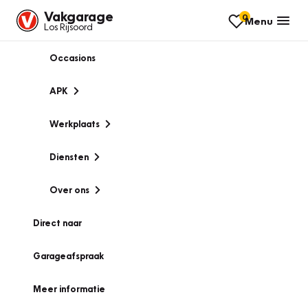
Vakgarage
0
Menu
Los Rijsoord
Occasions
APK
Werkplaats
Diensten
Over ons
Direct naar
Garageafspraak
Meer informatie