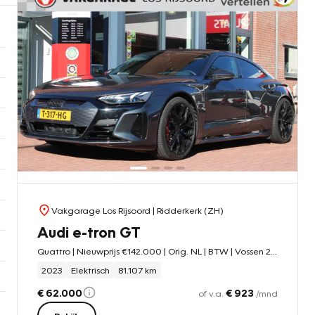
Vakgarage Los Rijsoord
| Ridderkerk (ZH)
Audi e-tron GT
Quattro | Nieuwprijs €142.000 | Orig. NL | BTW | Vossen 21' Wielen | Dynamic+Pakket | Assistentie+Pakket |
2023
Elektrisch
81.107 km
€ 62.000
€ 923
of v.a.
/mnd