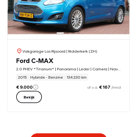
Vakgarage Los Rijsoord
| Ridderkerk (ZH)
Ford C-MAX
2.0 PHEV *Titanium* | Panorama | Leder | Camera | Navigatie | Stoelverwarming | Cruise & Climate Control |
2015
Hybride - Benzine
134.230 km
€ 9.000
€ 167
of v.a.
/mnd
Bekijk