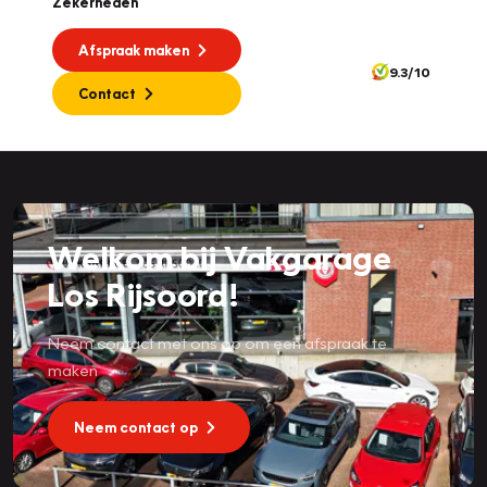
Zekerheden
Afspraak maken
9.3/10
Contact
Welkom bij Vakgarage
Los Rijsoord!
Neem contact met ons op om een afspraak te
maken
Neem contact op