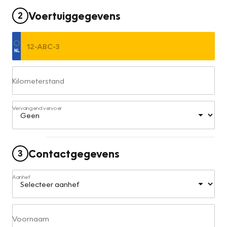
Voertuiggegevens
2
Kilometerstand
Vervangend vervoer
Contactgegevens
3
Aanhef
Voornaam