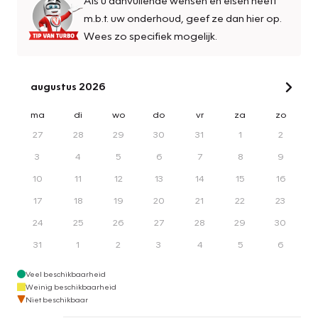
m.b.t. uw onderhoud, geef ze dan hier op.
Wees zo specifiek mogelijk.
augustus 2026
ma
di
wo
do
vr
za
zo
27
28
29
30
31
1
2
3
4
5
6
7
8
9
10
11
12
13
14
15
16
17
18
19
20
21
22
23
24
25
26
27
28
29
30
31
1
2
3
4
5
6
Veel beschikbaarheid
Weinig beschikbaarheid
Niet beschikbaar