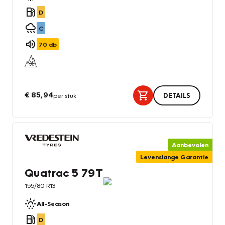
D
C
70
db
€ 85,94
per stuk
DETAILS
Aanbevolen
Levenslange Garantie
Quatrac 5 79T
155/80 R13
All-Season
D