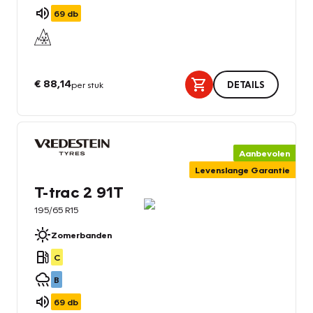
69
db
€ 88,14
per stuk
DETAILS
Aanbevolen
Levenslange Garantie
T-trac 2 91T
195/65 R15
Zomerbanden
C
B
69
db