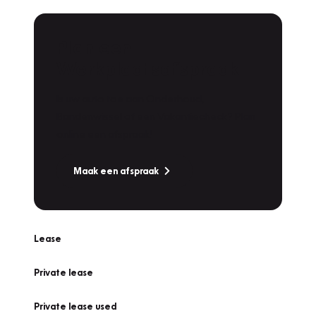
Plan een
Werkplaatsafspraak
Is uw auto toe aan Onderhoud,
Bandenwissel of een Vakantiecheck? Plan
online een afspraak!
Maak een afspraak
Lease
Private lease
Private lease used