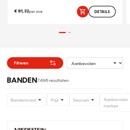
€ 81,32
per stuk
DETAILS
Filteren
BANDEN
7.496 resultaten
Aanbevolen
Bandenmaat
Prijs
Seizoen
merken