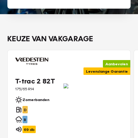
KEUZE VAN VAKGARAGE
Aanbevolen
Levenslange Garantie
T-trac 2 82T
175/65 R14
Zomerbanden
D
B
69
db