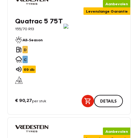
Aanbevolen
Levenslange Garantie
Quatrac 5 75T
155/70 R13
All-Season
D
C
69
db
€ 90,27
per stuk
DETAILS
Aanbevolen