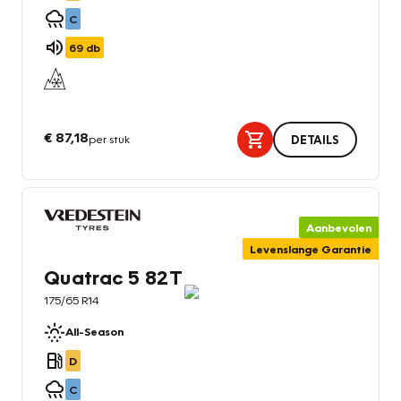
C
69
db
€ 87,18
per stuk
DETAILS
Aanbevolen
Levenslange Garantie
Quatrac 5 82T
175/65 R14
All-Season
D
C