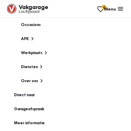
Vakgarage
0
Menu
Los Rijsoord
Occasions
APK
Werkplaats
Diensten
Over ons
Direct naar
Garageafspraak
Meer informatie