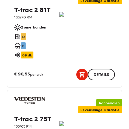
Levenslange Garantie
T-trac 2 81T
165/70 R14
Zomerbanden
D
B
69
db
€ 90,55
per stuk
DETAILS
Aanbevolen
Levenslange Garantie
T-trac 2 75T
155/65 R14