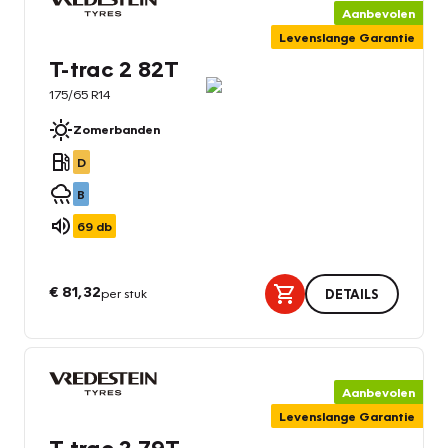
Aanbevolen
Levenslange Garantie
T-trac 2 82T
175/65 R14
Zomerbanden
D
B
69
db
€ 81,32
per stuk
DETAILS
Aanbevolen
Levenslange Garantie
T-trac 2 79T