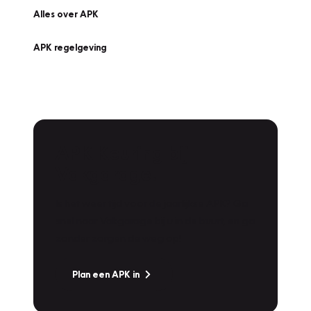
Alles over APK
APK regelgeving
APK Keuring bij
Vakgarage!
Is het weer tijd voor de jaarlijkse APK? Ga
snel naar Vakgarage bij u in de buurt, en ga
zonder zorgen de weg op!
Plan een APK in