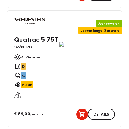
Aanbevolen
Levenslange Garantie
Quatrac 5 75T
145/80 R13
All-Season
D
C
69
db
€ 89,00
per stuk
DETAILS