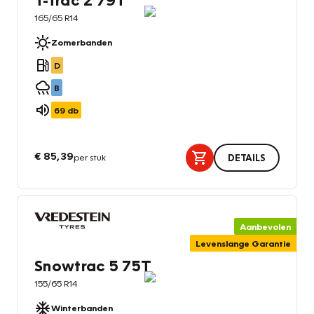
165/65 R14
Zomerbanden
D
B
69
db
€ 85,39
per stuk
DETAILS
Aanbevolen
Levenslange Garantie
Snowtrac 5 75T
155/65 R14
Winterbanden