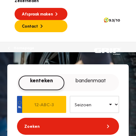
Zekerheden
Afspraak maken
9.3/10
Contact
Homepage
kenteken
bandenmaat
Zoeken