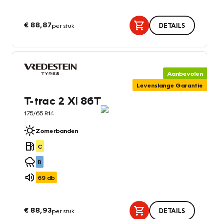
€ 88,87
per stuk
DETAILS
Aanbevolen
Levenslange Garantie
T-trac 2 Xl 86T
175/65 R14
Zomerbanden
C
B
69
db
€ 88,93
per stuk
DETAILS