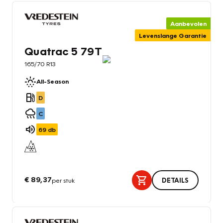
Aanbevolen
Levenslange Garantie
Quatrac 5 79T
165/70 R13
All-Season
D
C
69
db
€ 89,37
per stuk
DETAILS