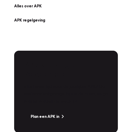
Alles over APK
APK regelgeving
APK Keuring bij
Vakgarage!
Is het weer tijd voor de jaarlijkse APK? Ga
snel naar Vakgarage bij u in de buurt, en ga
zonder zorgen de weg op!
Plan een APK in