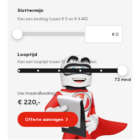
Slottermijn
Kies een bedrag tussen
€ 0
en
€ 4.440
Looptijd
Kies een looptijd tussen
12
en
72
maanden
72
mnd
Uw maandbedrag:
€ 220
,-
Offerte aanvragen