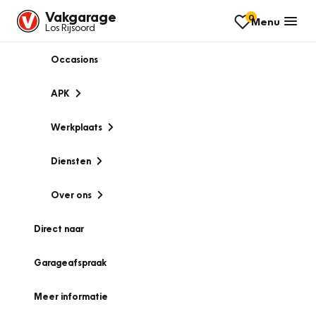
Vakgarage
0
Menu
Los Rijsoord
Occasions
APK
Werkplaats
Diensten
Over ons
Direct naar
Garageafspraak
Meer informatie