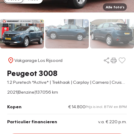
Alle foto's
Vakgarage Los Rijsoord
Peugeot 3008
1.2 Puretech *Active* | Trekhaak | Carplay | Camera | Cruise & Climate Control | PDC | Bluetooth | Navigatie |
2021
|
Benzine
|
137.056 km
Kopen
€ 14.800
Prijs is incl. BTW en BPM
Particulier financieren
v.a. € 220 p.m.