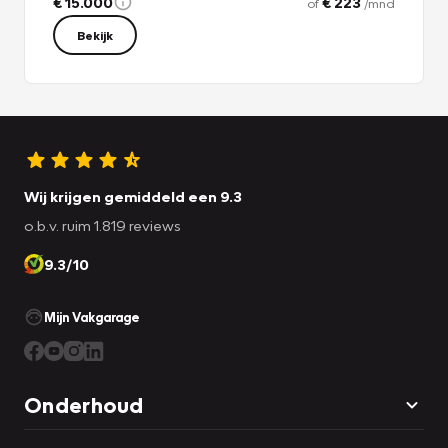
€ 15.000
€ 223
of
/mnd
We laten u deze auto graag helemaal zien. Belt u ons voor
Bekijk
een afspraak?
Wij krijgen gemiddeld een 9.3
o.b.v. ruim 1.819 reviews
9.3/10
Mijn Vakgarage
Onderhoud