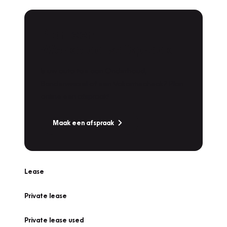
Plan een
Werkplaatsafspraak
Is uw auto toe aan Onderhoud,
Bandenwissel of een Vakantiecheck? Plan
online een afspraak!
Maak een afspraak
Lease
Private lease
Private lease used