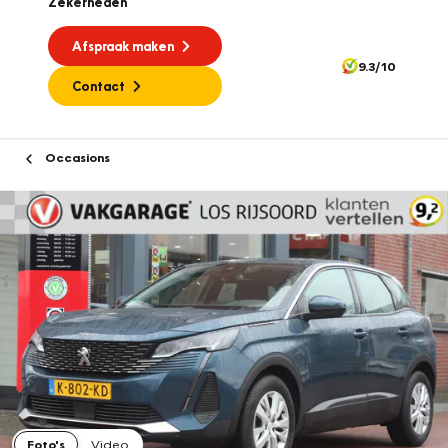
Zekerheden
Afspraak maken
9.3/10
Contact
Occasions
Foto's
Video