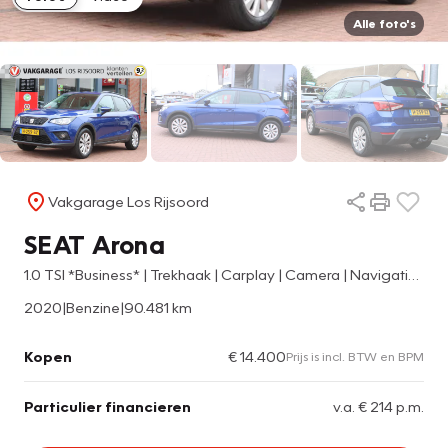
Alle foto's
Vakgarage Los Rijsoord
SEAT Arona
1.0 TSI *Business* | Trekhaak | Carplay | Camera | Navigatie | Adaptive Cruise & Climate Control | PDC | Bluetooth | Privacy | Orig. NL |
2020
|
Benzine
|
90.481 km
Kopen
€ 14.400
Prijs is incl. BTW en BPM
Particulier financieren
v.a. € 214 p.m.