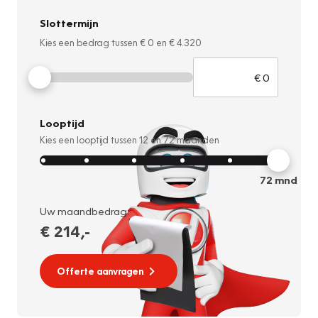
Slottermijn
Kies een bedrag tussen
€ 0
en
€ 4.320
Looptijd
Kies een looptijd tussen
12
en
72
maanden
72
mnd
Uw maandbedrag:
€ 214
,-
Offerte aanvragen