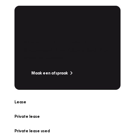
Plan een
Werkplaatsafspraak
Is uw auto toe aan Onderhoud,
Bandenwissel of een Vakantiecheck? Plan
online een afspraak!
Maak een afspraak
Lease
Private lease
Private lease used