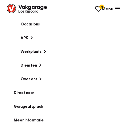
Vakgarage
0
Menu
Los Rijsoord
Occasions
APK
Werkplaats
Diensten
Over ons
Direct naar
Garageafspraak
Meer informatie