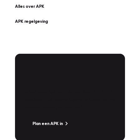
Alles over APK
APK regelgeving
APK Keuring bij
Vakgarage!
Is het weer tijd voor de jaarlijkse APK? Ga
snel naar Vakgarage bij u in de buurt, en ga
zonder zorgen de weg op!
Plan een APK in