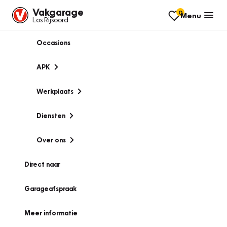
Vakgarage
0
Menu
Los Rijsoord
Occasions
APK
Werkplaats
Diensten
Over ons
Direct naar
Garageafspraak
Meer informatie