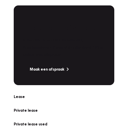
Plan een
Werkplaatsafspraak
Is uw auto toe aan Onderhoud,
Bandenwissel of een Vakantiecheck? Plan
online een afspraak!
Maak een afspraak
Lease
Private lease
Private lease used