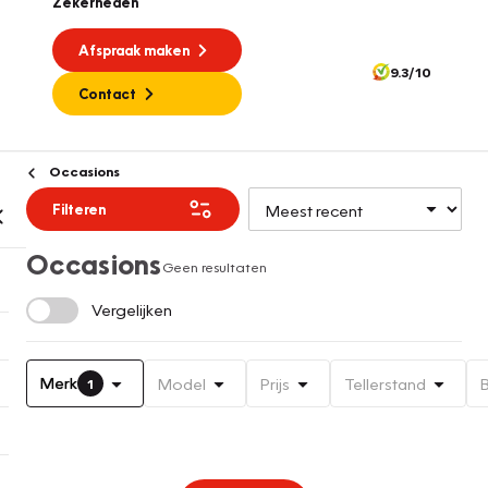
Zekerheden
Afspraak maken
9.3/10
Contact
Occasions
Filteren
Occasions
Geen resultaten
Vergelijken
Merk
Model
Prijs
Tellerstand
1