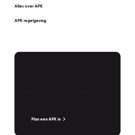
Alles over APK
APK regelgeving
APK Keuring bij
Vakgarage!
Is het weer tijd voor de jaarlijkse APK? Ga
snel naar Vakgarage bij u in de buurt, en ga
zonder zorgen de weg op!
Plan een APK in