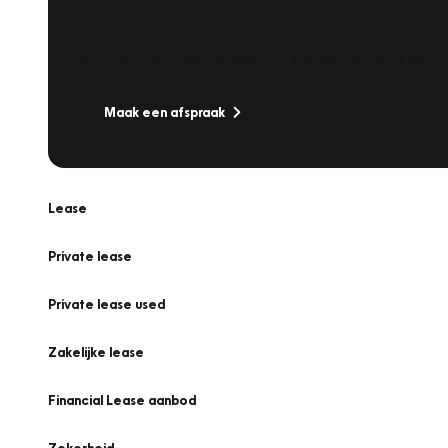
Werkplaatsafspraak
Is uw auto toe aan Onderhoud, Bandenwissel of een Va
Maak een afspraak
Lease
Private lease
Private lease used
Zakelijke lease
Financial Lease aanbod