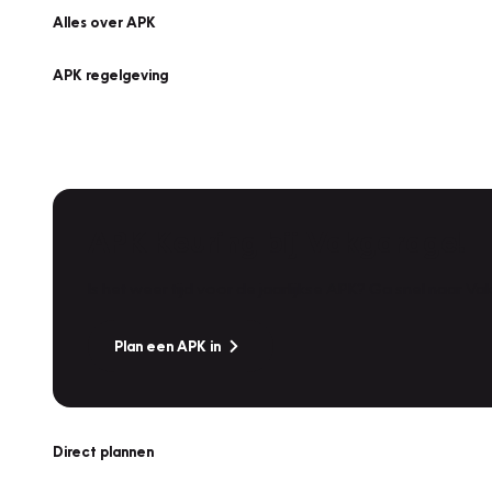
Alles over APK
APK regelgeving
APK Keuring bij Vakgarage!
Is het weer tijd voor de jaarlijkse APK? Ga snel naar V
Plan een APK in
Direct plannen