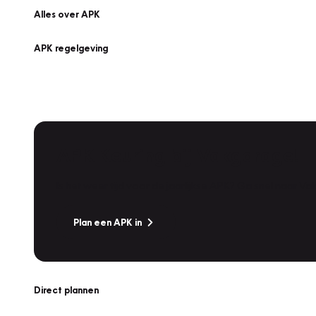
Alles over APK
APK regelgeving
APK Keuring bij Vakgarage!
Is het weer tijd voor de jaarlijkse APK? Ga snel naar V
Plan een APK in
Direct plannen