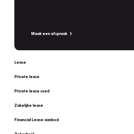
Werkplaatsafspraak
Is uw auto toe aan Onderhoud, Bandenwissel of een Va
Maak een afspraak
Lease
Private lease
Private lease used
Zakelijke lease
Financial Lease aanbod