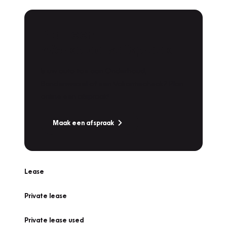
Plan een
Werkplaatsafspraak
Is uw auto toe aan Onderhoud,
Bandenwissel of een Vakantiecheck? Plan
online een afspraak!
Maak een afspraak
Lease
Private lease
Private lease used