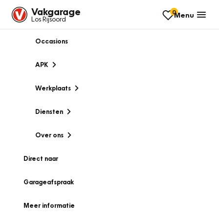
Vakgarage
0
Menu
Los Rijsoord
Occasions
APK
Werkplaats
Diensten
Over ons
Direct naar
Garageafspraak
Meer informatie