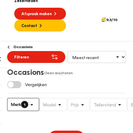
Zekerheden
Afspraak maken
9.3/10
Contact
Occasions
Filteren
Occasions
Geen resultaten
Vergelijken
Merk
Model
Prijs
Tellerstand
1