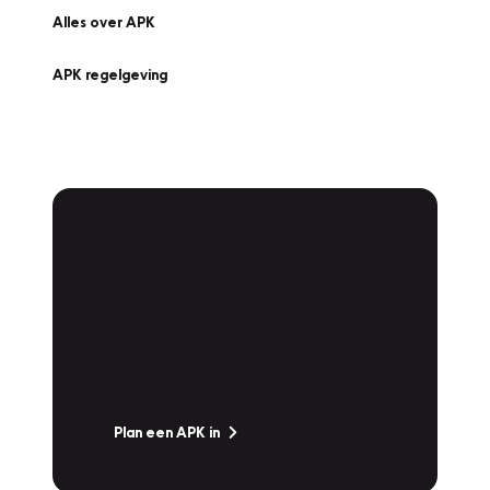
Alles over APK
APK regelgeving
APK Keuring bij
Vakgarage!
Is het weer tijd voor de jaarlijkse APK? Ga
snel naar Vakgarage bij u in de buurt, en ga
zonder zorgen de weg op!
Plan een APK in