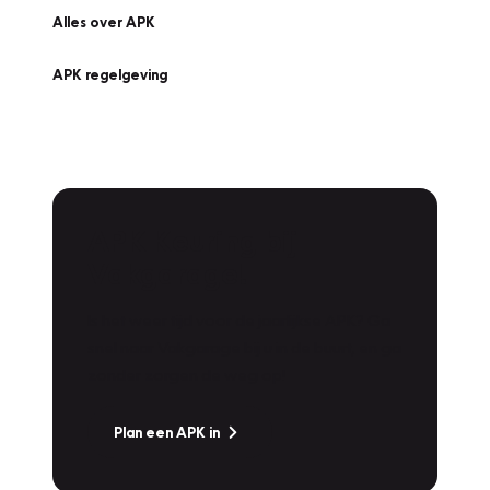
Alles over APK
APK regelgeving
APK Keuring bij
Vakgarage!
Is het weer tijd voor de jaarlijkse APK? Ga
snel naar Vakgarage bij u in de buurt, en ga
zonder zorgen de weg op!
Plan een APK in