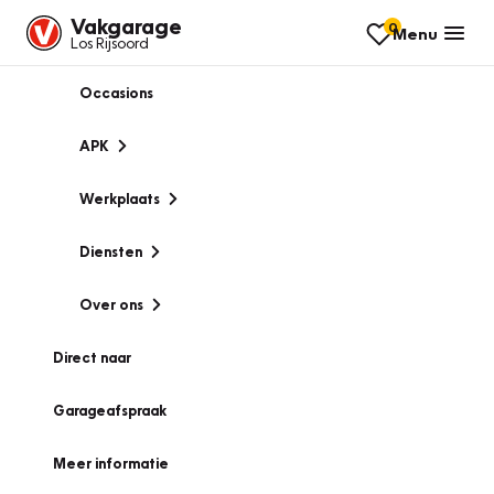
Vakgarage
0
Menu
Los Rijsoord
Occasions
APK
Werkplaats
Diensten
Over ons
Direct naar
Garageafspraak
Meer informatie