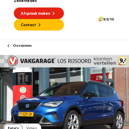
Zekerheden
Afspraak maken
9.3/10
Contact
Occasions
Foto's
Video