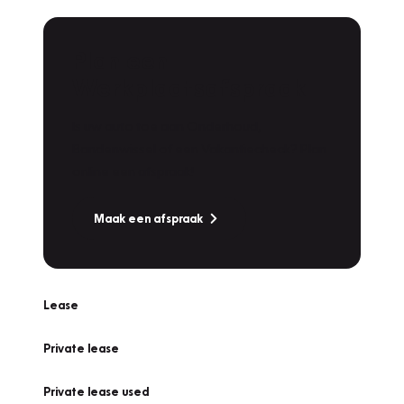
Plan een
Werkplaatsafspraak
Is uw auto toe aan Onderhoud,
Bandenwissel of een Vakantiecheck? Plan
online een afspraak!
Maak een afspraak
Lease
Private lease
Private lease used