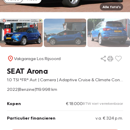
Alle foto's
Vakgarage Los Rijsoord
SEAT Arona
1.0 TSI *FR* Aut. | Camera | Adaptive Cruise & Climate Control | Stoelverwarming | Carplay | Navigatie | Privacy |
2022
|
Benzine
|
119.998 km
Kopen
€ 18.000
BTW niet verrekenbaar
Particulier financieren
v.a. € 324 p.m.