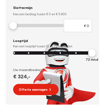
Slottermijn
Kies een bedrag tussen
€ 0
en
€ 5.400
Looptijd
Kies een looptijd tussen
12
en
72
maanden
72
mnd
Uw maandbedrag:
€ 324
,-
Offerte aanvragen