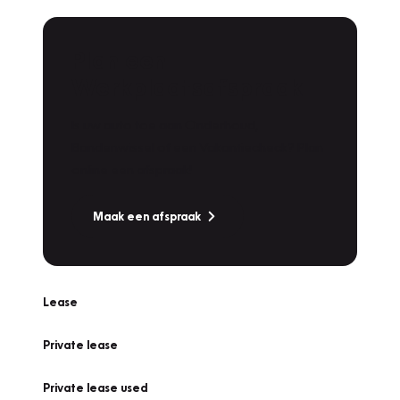
Plan een
Werkplaatsafspraak
Is uw auto toe aan Onderhoud,
Bandenwissel of een Vakantiecheck? Plan
online een afspraak!
Maak een afspraak
Lease
Private lease
Private lease used