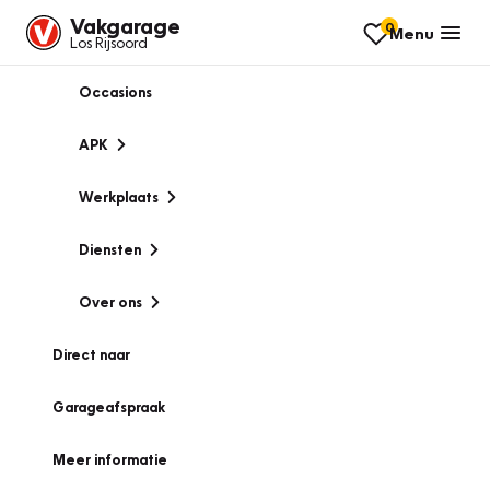
Vakgarage
0
Menu
Los Rijsoord
Occasions
APK
Werkplaats
Diensten
Over ons
Direct naar
Garageafspraak
Meer informatie