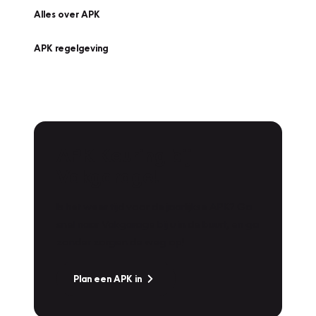
Alles over APK
APK regelgeving
APK Keuring bij
Vakgarage!
Is het weer tijd voor de jaarlijkse APK? Ga
snel naar Vakgarage bij u in de buurt, en ga
zonder zorgen de weg op!
Plan een APK in