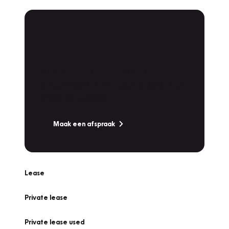
Plan een
Werkplaatsafspraak
Is uw auto toe aan Onderhoud,
Bandenwissel of een Vakantiecheck? Plan
online een afspraak!
Maak een afspraak
Lease
Private lease
Private lease used