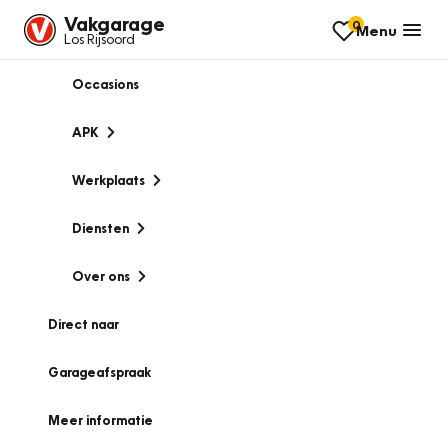
Vakgarage
0
Menu
Los Rijsoord
Occasions
APK
Werkplaats
Diensten
Over ons
Direct naar
Garageafspraak
Meer informatie