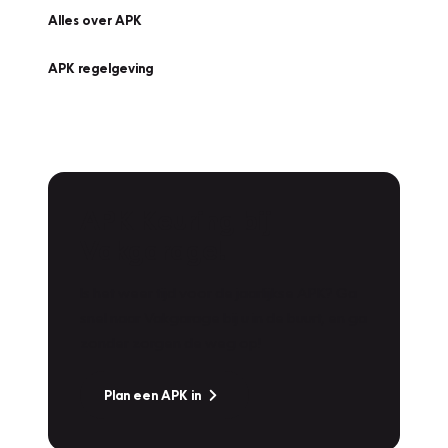
Alles over APK
APK regelgeving
APK Keuring bij
Vakgarage!
Is het weer tijd voor de jaarlijkse APK? Ga
snel naar Vakgarage bij u in de buurt, en ga
zonder zorgen de weg op!
Plan een APK in