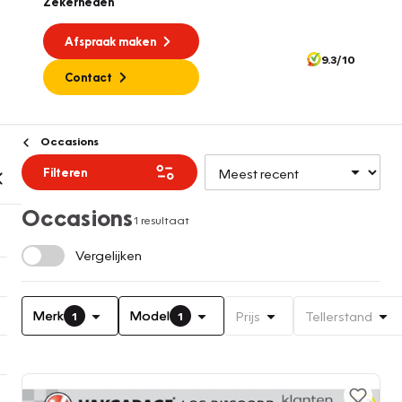
Zekerheden
Afspraak maken
9.3/10
Contact
Occasions
Filteren
Occasions
1 resultaat
Vergelijken
Merk
Model
Prijs
Tellerstand
1
1