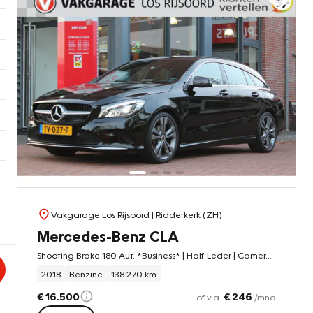
Vakgarage Los Rijsoord
| Ridderkerk (ZH)
Mercedes-Benz CLA
Shooting Brake 180 Aut. *Business* | Half-Leder | Camera | Cruise Control | A/C | PDC | Navigatie | Orig. NL |
2018
Benzine
138.270 km
€ 16.500
€ 246
of v.a.
/mnd