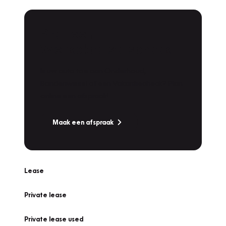
Plan een
Werkplaatsafspraak
Is uw auto toe aan Onderhoud,
Bandenwissel of een Vakantiecheck? Plan
online een afspraak!
Maak een afspraak
Lease
Private lease
Private lease used