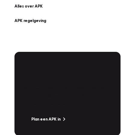
Alles over APK
APK regelgeving
APK Keuring bij
Vakgarage!
Is het weer tijd voor de jaarlijkse APK? Ga
snel naar Vakgarage bij u in de buurt, en ga
zonder zorgen de weg op!
Plan een APK in