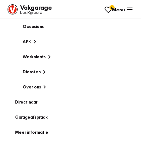
Vakgarage
0
Menu
Los Rijsoord
Occasions
APK
Werkplaats
Diensten
Over ons
Direct naar
Garageafspraak
Meer informatie