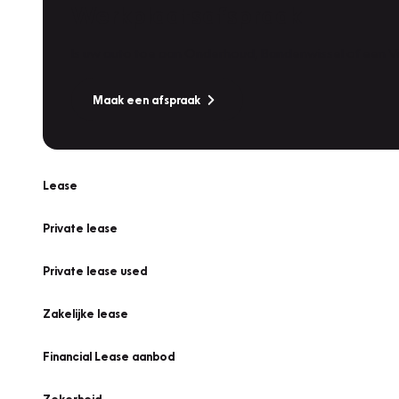
Werkplaatsafspraak
Is uw auto toe aan Onderhoud, Bandenwissel of een Va
Maak een afspraak
Lease
Private lease
Private lease used
Zakelijke lease
Financial Lease aanbod