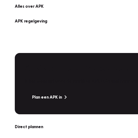
Alles over APK
APK regelgeving
APK Keuring bij Vakgarage!
Is het weer tijd voor de jaarlijkse APK? Ga snel naar V
Plan een APK in
Direct plannen