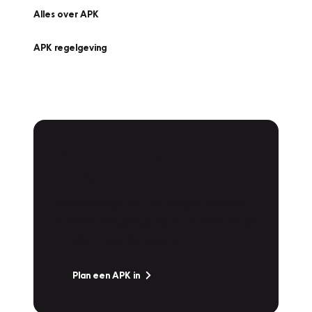
Alles over APK
APK regelgeving
APK Keuring bij
Vakgarage!
Is het weer tijd voor de jaarlijkse APK? Ga
snel naar Vakgarage bij u in de buurt, en ga
zonder zorgen de weg op!
Plan een APK in