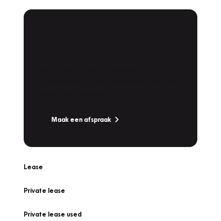
Plan een
Werkplaatsafspraak
Is uw auto toe aan Onderhoud,
Bandenwissel of een Vakantiecheck? Plan
online een afspraak!
Maak een afspraak
Lease
Private lease
Private lease used