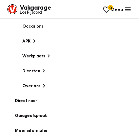
Vakgarage
0
Menu
Los Rijsoord
Occasions
APK
Werkplaats
Diensten
Over ons
Direct naar
Garageafspraak
Meer informatie