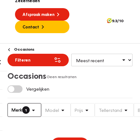
Zekerheden
Afspraak maken
9.3/10
Contact
Occasions
Filteren
Occasions
Geen resultaten
Vergelijken
Merk
Model
Prijs
Tellerstand
1