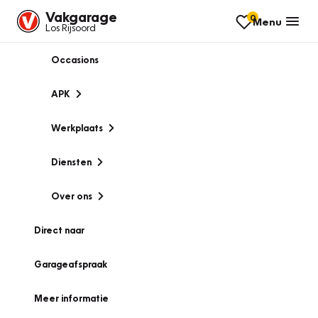
Vakgarage
0
Menu
Los Rijsoord
Occasions
APK
Werkplaats
Diensten
Over ons
Direct naar
Garageafspraak
Meer informatie