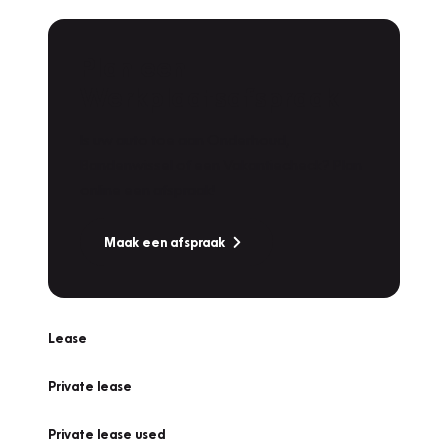
Plan een
Werkplaatsafspraak
Is uw auto toe aan Onderhoud,
Bandenwissel of een Vakantiecheck? Plan
online een afspraak!
Maak een afspraak
Lease
Private lease
Private lease used