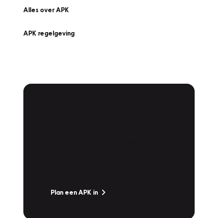
Alles over APK
APK regelgeving
APK Keuring bij
Vakgarage!
Is het weer tijd voor de jaarlijkse APK? Ga
snel naar Vakgarage bij u in de buurt, en ga
zonder zorgen de weg op!
Plan een APK in