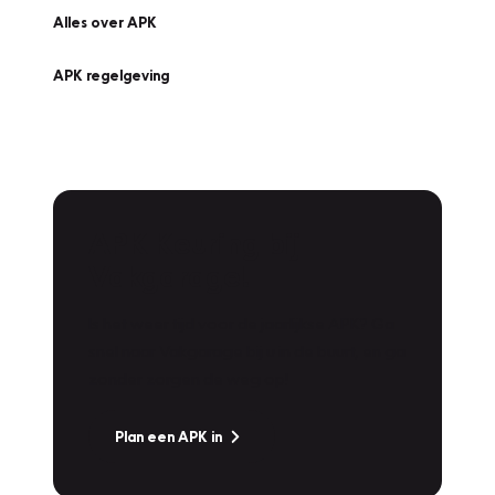
Alles over APK
APK regelgeving
APK Keuring bij
Vakgarage!
Is het weer tijd voor de jaarlijkse APK? Ga
snel naar Vakgarage bij u in de buurt, en ga
zonder zorgen de weg op!
Plan een APK in