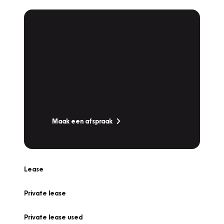
Plan een
Werkplaatsafspraak
Is uw auto toe aan Onderhoud,
Bandenwissel of een Vakantiecheck? Plan
online een afspraak!
Maak een afspraak
Lease
Private lease
Private lease used