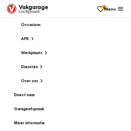
Vakgarage
0
Menu
Los Rijsoord
Occasions
APK
Werkplaats
Diensten
Over ons
Direct naar
Garageafspraak
Meer informatie