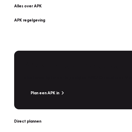
Alles over APK
APK regelgeving
APK Keuring bij Vakgarage!
Is het weer tijd voor de jaarlijkse APK? Ga snel naar V
Plan een APK in
Direct plannen