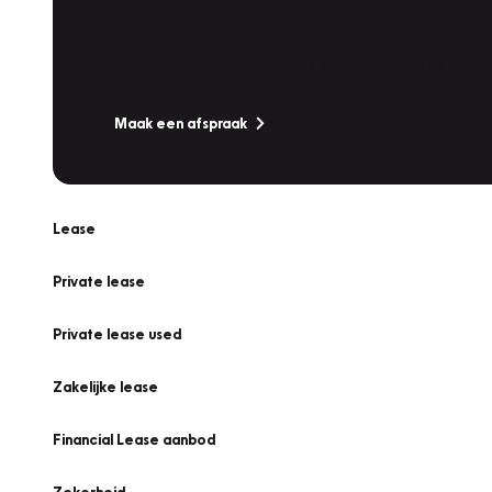
Werkplaatsafspraak
Is uw auto toe aan Onderhoud, Bandenwissel of een Va
Maak een afspraak
Lease
Private lease
Private lease used
Zakelijke lease
Financial Lease aanbod