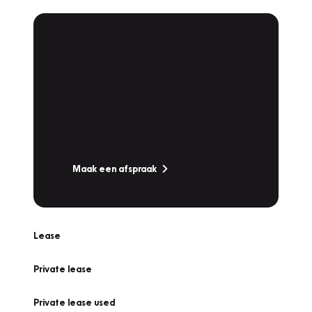
Plan een
Werkplaatsafspraak
Is uw auto toe aan Onderhoud,
Bandenwissel of een Vakantiecheck? Plan
online een afspraak!
Maak een afspraak
Lease
Private lease
Private lease used