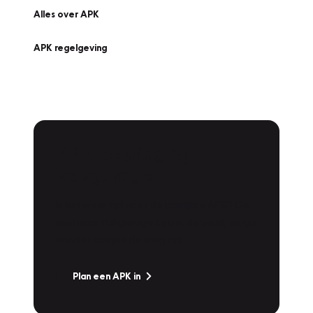
Alles over APK
APK regelgeving
APK Keuring bij
Vakgarage!
Is het weer tijd voor de jaarlijkse APK? Ga
snel naar Vakgarage bij u in de buurt, en ga
zonder zorgen de weg op!
Plan een APK in