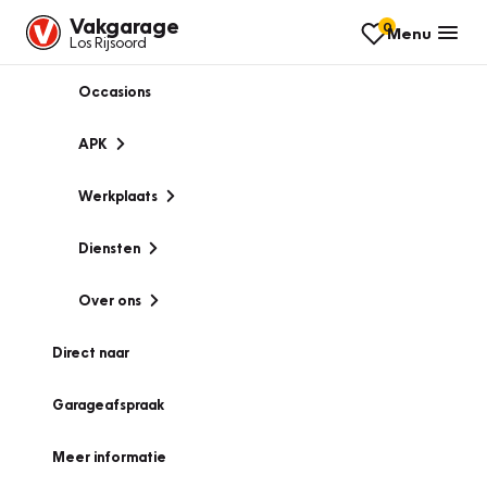
Vakgarage
0
Menu
Los Rijsoord
Occasions
APK
Werkplaats
Diensten
Over ons
Direct naar
Garageafspraak
Meer informatie