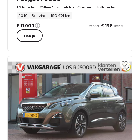
1.2 PureTech *Allure* | Schuifdak | Camera | Half-Leder | Carplay | Navigatie | Cruise & Climate Control | Vol-Led |
2019
Benzine
160.474 km
€ 11.000
€ 198
of v.a.
/mnd
Bekijk