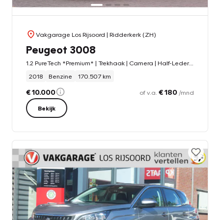
Vakgarage Los Rijsoord
| Ridderkerk (ZH)
Peugeot 3008
1.2 PureTech *Premium* | Trekhaak | Camera | Half-Leder | Vol-Led | Carplay | Cruise & Climate Control |
2018
Benzine
170.507 km
€ 10.000
€ 180
of v.a.
/mnd
Bekijk