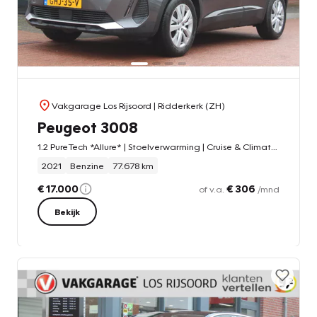
Vakgarage Los Rijsoord
| Ridderkerk (ZH)
Peugeot 3008
1.2 PureTech *Allure* | Stoelverwarming | Cruise & Climate Control | PDC | Privacy | Bluetooth |
2021
Benzine
77.678 km
€ 17.000
€ 306
of v.a.
/mnd
Bekijk