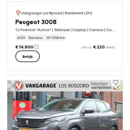
Vakgarage Los Rijsoord
| Ridderkerk (ZH)
Peugeot 3008
1.2 Puretech *Active* | Trekhaak | Carplay | Camera | Cruise & Climate Control | PDC | Bluetooth | Navigatie |
2021
Benzine
137.056 km
€ 14.800
€ 220
of v.a.
/mnd
Bekijk