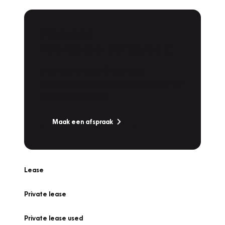
Plan een
Werkplaatsafspraak
Is uw auto toe aan Onderhoud,
Bandenwissel of een Vakantiecheck? Plan
online een afspraak!
Maak een afspraak
Lease
Private lease
Private lease used