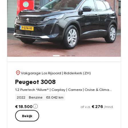
Vakgarage Los Rijsoord
| Ridderkerk (ZH)
Peugeot 3008
1.2 Puretech *Allure* | Carplay | Camera | Cruise & Climate Control | PDC | Bluetooth | Navigatie | Privacy | Orig.NL |
2022
Benzine
63.042 km
€ 18.500
€ 276
of v.a.
/mnd
Bekijk