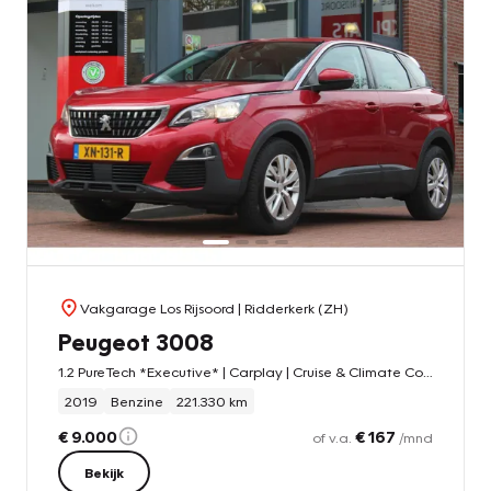
Vakgarage Los Rijsoord
| Ridderkerk (ZH)
Peugeot 3008
1.2 PureTech *Executive* | Carplay | Cruise & Climate Control | Navigatie | PDC | Bluetooth | Leder | Orig.NL |
2019
Benzine
221.330 km
€ 9.000
€ 167
of v.a.
/mnd
Bekijk