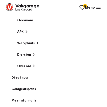
Vakgarage
0
Menu
Los Rijsoord
Occasions
APK
Werkplaats
Diensten
Over ons
Direct naar
Garageafspraak
Meer informatie