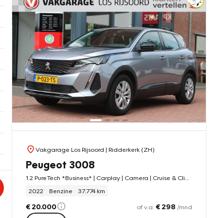
Vakgarage Los Rijsoord
| Ridderkerk (ZH)
Peugeot 3008
1.2 PureTech *Business* | Carplay | Camera | Cruise & Climate
2022
Benzine
37.774 km
€ 20.000
€ 298
of v.a.
/mnd