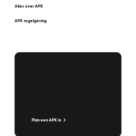
Alles over APK
APK regelgeving
APK Keuring bij
Vakgarage!
Is het weer tijd voor de jaarlijkse APK? Ga
snel naar Vakgarage bij u in de buurt, en ga
zonder zorgen de weg op!
Plan een APK in