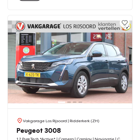
Vakgarage Los Rijsoord
| Ridderkerk (ZH)
Peugeot 3008
1.2 PureTech *Active* | Camera | Carplay | Navigatie | Cruise & Climate Control | Bluetooth | Orig. NL |