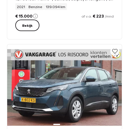
2021
Benzine
139.094 km
€ 15.000
€ 223
of v.a.
/mnd
Bekijk