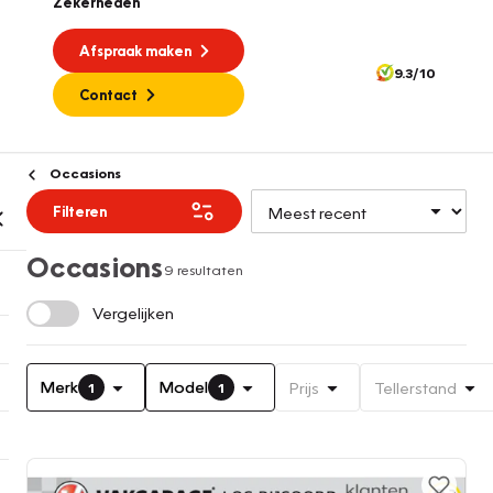
Zekerheden
Afspraak maken
9.3/10
Contact
Occasions
Filteren
Occasions
9 resultaten
Vergelijken
Merk
Model
Prijs
Tellerstand
1
1