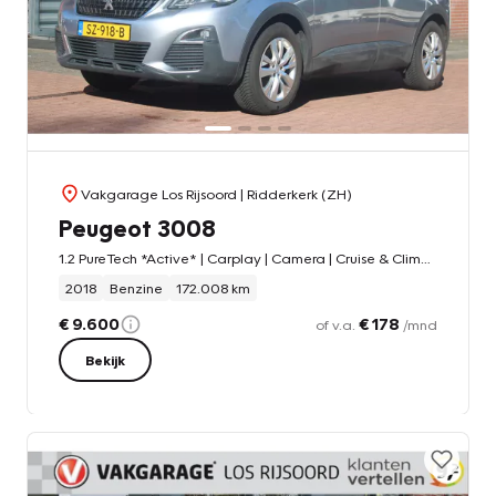
Vakgarage Los Rijsoord
| Ridderkerk (ZH)
Peugeot 3008
1.2 PureTech *Active* | Carplay | Camera | Cruise & Climate Control | PDC | Stoelverwarming | Navigatie | Bluetooth | Leder |
2018
Benzine
172.008 km
€ 9.600
€ 178
of v.a.
/mnd
Bekijk