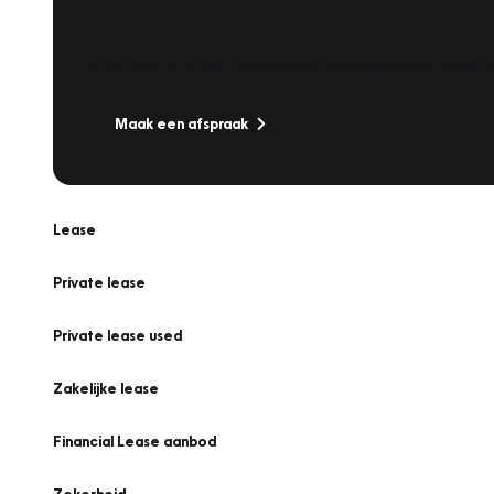
Werkplaatsafspraak
Is uw auto toe aan Onderhoud, Bandenwissel of een Va
Maak een afspraak
Lease
Private lease
Private lease used
Zakelijke lease
Financial Lease aanbod