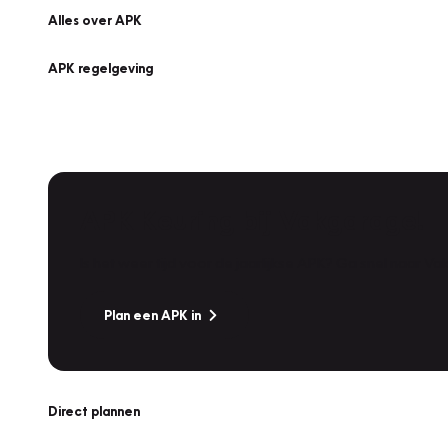
Alles over APK
APK regelgeving
APK Keuring bij Vakgarage!
Is het weer tijd voor de jaarlijkse APK? Ga snel naar V
Plan een APK in
Direct plannen