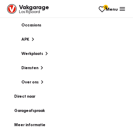
Vakgarage
0
Menu
Los Rijsoord
Occasions
APK
Werkplaats
Diensten
Over ons
Direct naar
Garageafspraak
Meer informatie