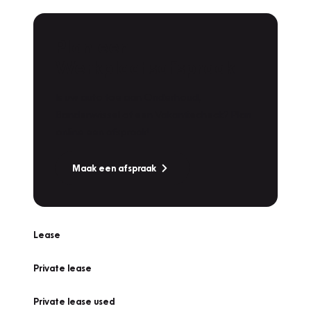
Plan een
Werkplaatsafspraak
Is uw auto toe aan Onderhoud,
Bandenwissel of een Vakantiecheck? Plan
online een afspraak!
Maak een afspraak
Lease
Private lease
Private lease used