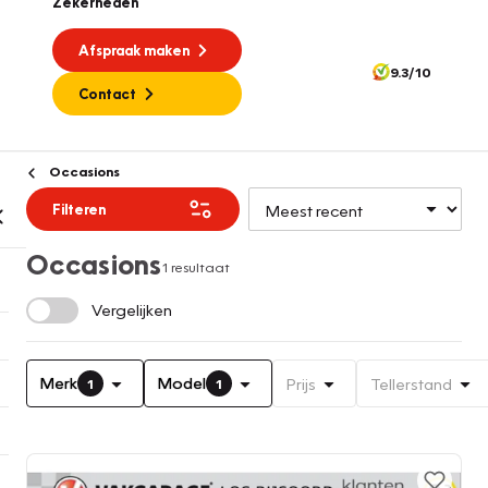
Zekerheden
Afspraak maken
9.3/10
Contact
Occasions
Filteren
Occasions
1 resultaat
Vergelijken
Merk
Model
Prijs
Tellerstand
1
1