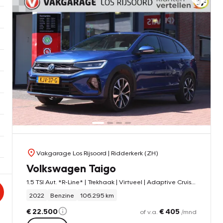
Vakgarage Los Rijsoord
| Ridderkerk (ZH)
Volkswagen Taigo
1.5 TSI Aut. *R-Line* | Trekhaak | Virtueel | Adaptive Cruise & Climate Control | Camera | PDC | Navigatie | Privacy | Bluetooth |
2022
Benzine
106.295 km
€ 22.500
€ 405
of v.a.
/mnd