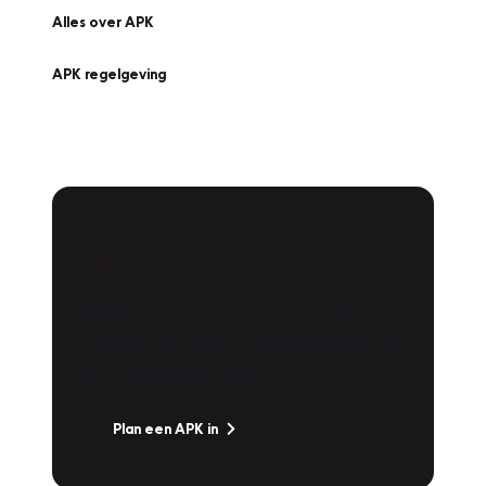
Alles over APK
APK regelgeving
APK Keuring bij
Vakgarage!
Is het weer tijd voor de jaarlijkse APK? Ga
snel naar Vakgarage bij u in de buurt, en ga
zonder zorgen de weg op!
Plan een APK in