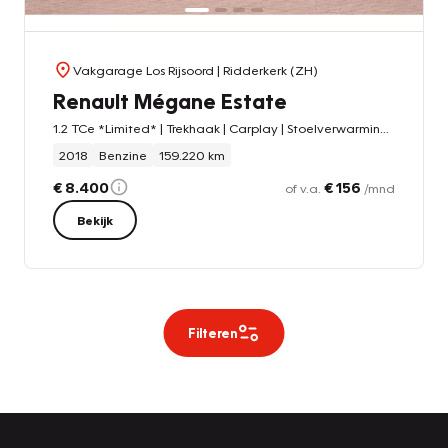
Vakgarage Los Rijsoord
| Ridderkerk (ZH)
Renault Mégane Estate
1.2 TCe *Limited* | Trekhaak | Carplay | Stoelverwarming | Navigatie | PDC | Cruise & Climate Control | Bluetooth | Orig. NL |
2018
Benzine
159.220 km
€ 8.400
€ 156
of v.a.
/mnd
Bekijk
Filteren