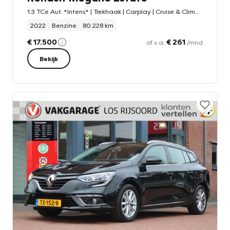
1.3 TCe Aut. *Intens* | Trekhaak | Carplay | Cruise & Climate Control | PDC | Navigatie | Privacy | Bluetooth | Navigatie |
2022
Benzine
80.228 km
€ 17.500
€ 261
of v.a.
/mnd
Bekijk