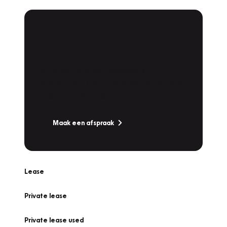
Plan een
Werkplaatsafspraak
Is uw auto toe aan Onderhoud,
Bandenwissel of een Vakantiecheck? Plan
online een afspraak!
Maak een afspraak
Lease
Private lease
Private lease used