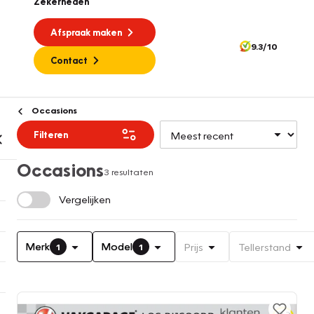
Zekerheden
Afspraak maken
9.3/10
Contact
Occasions
Filteren
Occasions
3 resultaten
Vergelijken
Merk
Model
Prijs
Tellerstand
1
1