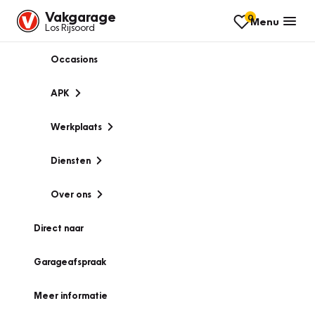
Vakgarage
0
Menu
Los Rijsoord
Occasions
APK
Werkplaats
Diensten
Over ons
Direct naar
Garageafspraak
Meer informatie