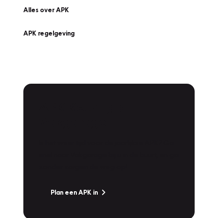
Alles over APK
APK regelgeving
APK Keuring bij
Vakgarage!
Is het weer tijd voor de jaarlijkse APK? Ga
snel naar Vakgarage bij u in de buurt, en ga
zonder zorgen de weg op!
Plan een APK in