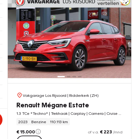
Vakgarage Los Rijsoord
| Ridderkerk (ZH)
Renault Mégane Estate
1.3 TCe *Techno* | Trekhaak | Carplay | Camera | Cruise & Climate Control | PDC | Navigatie | Privacy | Orig.NL |
2023
Benzine
110.113 km
€ 15.000
€ 223
of v.a.
/mnd